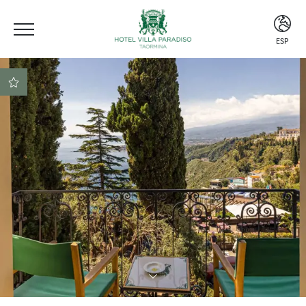
ESP
ITA
ENG
ESP
Ubicación céntrica
Beach club incluido
Reserva segura al mejor
precio