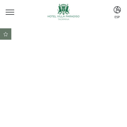
ESP
ITA
ENG
ESP
Ubicación céntrica
Beach club incluido
Reserva segura al mejor
precio