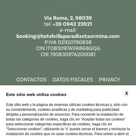
Via Roma, 2, 98039
tel:
+39 0942 23921
e-mail:
booking@hotelvillaparadisotaormina.com
P.IVA 02920190838
CIN IT083097A1IR86BGQG
CIR 19083097A200081
CONTACTOS
DATOS FISCALES
PRIVACY
AIUTI DI STATO
COOKIE
ACCESSIBILITY
X
Este sitio web utiliza cookies
Este sitio web y la página de reservas utilizan cookies técnicas y, sólo con
su consentimiento, cookies analíticas y de marketing para publicidad
dirigida y personalización de anuncios. Para consentir la instalación de
todas las categorías de cookies, haga clic en “Aceptar todas las cookies”
para seleccionar categorías específicas de cookies, haga clic en
"Seleccionar cookies"; utilizando la “x” puede cerrar el banner y rechazar la
instalación de cookies que no sean cookies técnicas. Para volver a abrir el