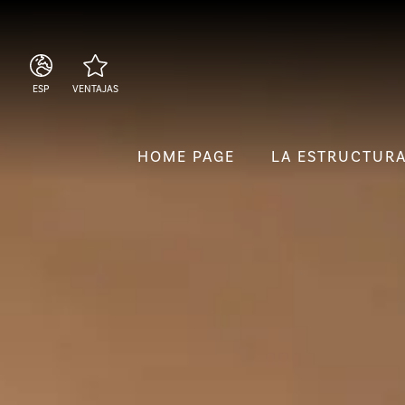
ESP
VENTAJAS
ITA
Ubicación céntrica
ENG
Beach club incluido
HOME PAGE
LA ESTRUCTUR
ESP
Reserva segura al mejor
precio