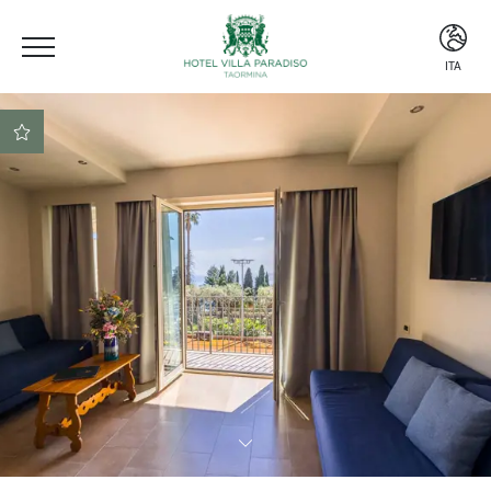
ITA
ITA
ENG
ESP
Posizione centrale
Beach club incluso nel
prezzo
Prenotazione sicura al
miglior prezzo