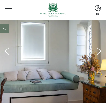
ITA
ITA
ENG
ESP
Posizione centrale
Beach club incluso nel
prezzo
Prenotazione sicura al
miglior prezzo