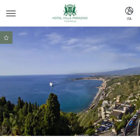
ITA
ITA
ENG
ESP
Posizione centrale
Beach club incluso nel
prezzo
Prenotazione sicura al
miglior prezzo