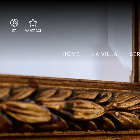
ITA
VANTAGGI
ITA
Posizione centrale
ENG
Beach club incluso nel
HOME
LA VILLA
SER
ESP
prezzo
Prenotazione sicura al
miglior prezzo