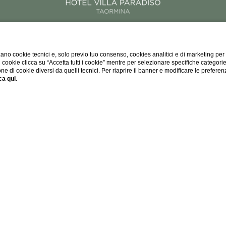
Via Roma, 2, 98039
tel:
+39 0942 23921
ano cookie tecnici e, solo previo tuo consenso, cookies analitici e di marketing per
di cookie clicca su “Accetta tutti i cookie” mentre per selezionare specifiche categori
e-mail:
booking@hotelvillaparadisotaormina.com
one di cookie diversi da quelli tecnici. Per riaprire il banner e modificare le preferen
P.IVA 02920190838
ca qui
.
CIN IT083097A1IR86BGQG
CIR 19083097A200081
I
DATI SOCIETARI
PRIVACY
AIUTI DI STATO
COOKIE
ACCE
WEBSITE BY BLASTNESS