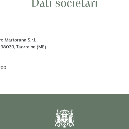
Dati societari
re Martorana S.r.l.
, 98039, Taormina (ME)
000